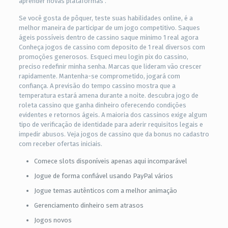
aprender novas plataformas .
Se você gosta de pôquer, teste suas habilidades online, é a
melhor maneira de participar de um jogo competitivo. Saques
ágeis possíveis dentro de cassino saque minimo 1 real agora
Conheça jogos de cassino com deposito de 1 real diversos com
promoções generosos. Esqueci meu login pix do cassino,
preciso redefinir minha senha. Marcas que lideram vão crescer
rapidamente. Mantenha-se comprometido, jogará com
confiança. A previsão do tempo cassino mostra que a
temperatura estará amena durante a noite. descubra jogo de
roleta cassino que ganha dinheiro oferecendo condições
evidentes e retornos ágeis. A maioria dos cassinos exige algum
tipo de verificação de identidade para aderir requisitos legais e
impedir abusos. Veja jogos de cassino que da bonus no cadastro
com receber ofertas iniciais.
Comece slots disponíveis apenas aqui incomparável
Jogue de forma confiável usando PayPal vários
Jogue temas autênticos com a melhor animação
Gerenciamento dinheiro sem atrasos
Jogos novos