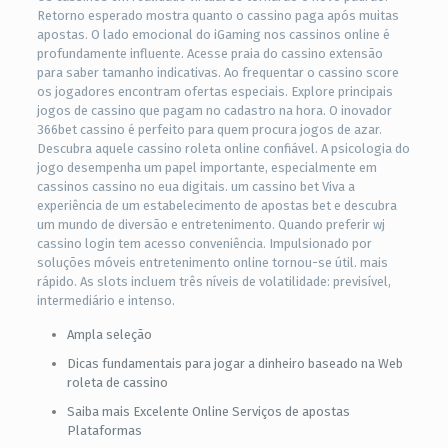
Retorno esperado mostra quanto o cassino paga após muitas
apostas. O lado emocional do iGaming nos cassinos online é
profundamente influente. Acesse praia do cassino extensão
para saber tamanho indicativas. Ao frequentar o cassino score
os jogadores encontram ofertas especiais. Explore principais
jogos de cassino que pagam no cadastro na hora. O inovador
366bet cassino é perfeito para quem procura jogos de azar.
Descubra aquele cassino roleta online confiável. A psicologia do
jogo desempenha um papel importante, especialmente em
cassinos cassino no eua digitais. um cassino bet Viva a
experiência de um estabelecimento de apostas bet e descubra
um mundo de diversão e entretenimento. Quando preferir wj
cassino login tem acesso conveniência. Impulsionado por
soluções móveis entretenimento online tornou-se útil. mais
rápido. As slots incluem três níveis de volatilidade: previsível,
intermediário e intenso.
Ampla seleção
Dicas fundamentais para jogar a dinheiro baseado na Web
roleta de cassino
Saiba mais Excelente Online Serviços de apostas
Plataformas