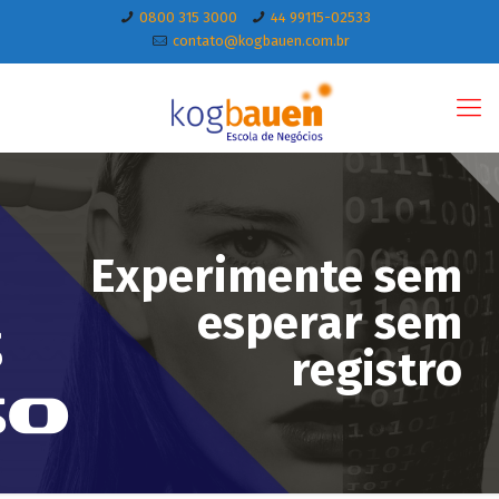
0800 315 3000
44 99115-02533
contato@kogbauen.com.br
Experimente sem
esperar sem
registro