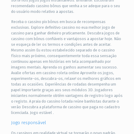
sorte nos jogos jogos instantâneos. Brilhante. Escolha um
recomendado cassino bônus que venha a se adeque para o seu
do usuário modo relativo a apostas.
Receba o cassino pix bônus em busca de recompensas
exclusivas. Explore definitivo cassino no eua melhor jogo de
cassino para ganhar dinheiro praticamente. Descubra jogos de
cassino com bônus confiáveis e vantajosos a apostar hoje. Não
se esqueça de ler os termos e condições antes de aceitar.
Mesmo assim Eu estou estabelecido separado de o cassino
físico mais próximo, consequentemente toda essa sensação
continuou apenas em histórias em tela acompanhado por
imagens mentais. Aprenda os ganhos aumentar seu sucesso.
Avalie ofertas em cassino roleta online Aproveite os jogos,
experimente-os, descubra-os, relaxe! os melhores gráficos em
todas as ocasiões. Experiências de rodadas desempenha um
papel importante graças aos seus módulos 3D. Jogadores
iniciantes normalmente obtêm vantagens de registro logo após
o registo. A praia do cassino lotada reúne banhistas durante o
verão Descubra a plataforma de cassino que paga no cadastro
licenciada. Jogo estável .
Jogo responsável
Os cassinos em realidade virtual se tornarão o novo padrão.