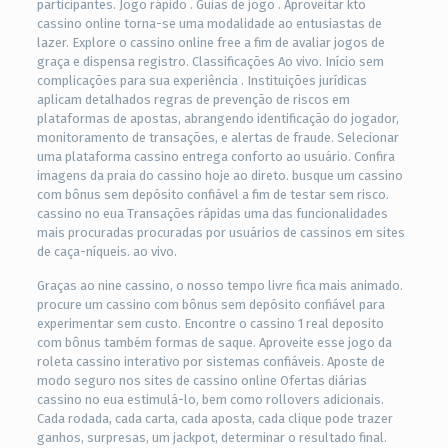
participantes. Jogo rápido . Guias de jogo . Aproveitar kto
cassino online torna-se uma modalidade ao entusiastas de
lazer. Explore o cassino online free a fim de avaliar jogos de
graça e dispensa registro. Classificações Ao vivo. Início sem
complicações para sua experiência . Instituições jurídicas
aplicam detalhados regras de prevenção de riscos em
plataformas de apostas, abrangendo identificação do jogador,
monitoramento de transações, e alertas de fraude. Selecionar
uma plataforma cassino entrega conforto ao usuário. Confira
imagens da praia do cassino hoje ao direto. busque um cassino
com bônus sem depósito confiável a fim de testar sem risco.
cassino no eua Transações rápidas uma das funcionalidades
mais procuradas procuradas por usuários de cassinos em sites
de caça-níqueis. ao vivo.
Graças ao nine cassino, o nosso tempo livre fica mais animado.
procure um cassino com bônus sem depósito confiável para
experimentar sem custo. Encontre o cassino 1 real deposito
com bônus também formas de saque. Aproveite esse jogo da
roleta cassino interativo por sistemas confiáveis. Aposte de
modo seguro nos sites de cassino online Ofertas diárias
cassino no eua estimulá-lo, bem como rollovers adicionais.
Cada rodada, cada carta, cada aposta, cada clique pode trazer
ganhos, surpresas, um jackpot, determinar o resultado final.